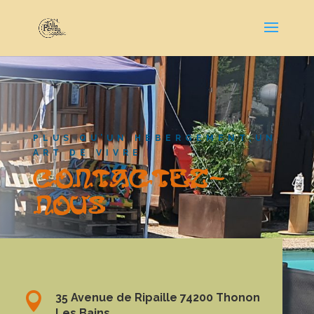
PLUS QU’UN HÉBERGEMENT,UN
ART DE VIVRE
CONTACTEZ-
NOUS

35 Avenue de Ripaille 74200 Thonon
Les Bains