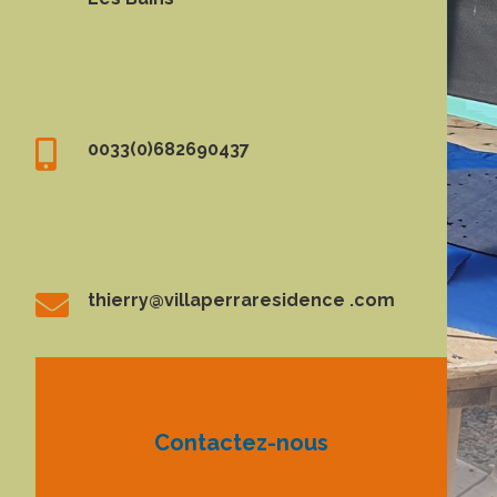

0033(0)682690437

thierry@villaperraresidence .com
Contactez-nous